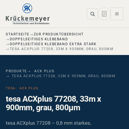
Skip to main navigation
Skip to main content
Skip to page footer
STARTSEITE
ZUR PRODUKTÜBERSICHT
DOPPELSEITIGES KLEBEBAND
DOPPELSEITIGES KLEBEBAND EXTRA STARK
TESA ACXPLUS 77208, 33M X 900MM, GRAU, 800ΜM
PRODUKTE
ACX PLUS
TESA ACXPLUS 77208, 33M X 900MM, GRAU, 800ΜM
TESA · ACX PLUS
tesa ACXplus 77208, 33m x
900mm, grau, 800µm
tesa ACXplus 77208 – 0,8 mm starkes,