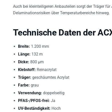
Auch bei kleinteiligeren Anbauteilen sorgt der Träger fü
Delaminationsrisiken über Temperaturbereiche hinweg.
Technische Daten der AC
Breite:
1.200 mm
Länge:
132 m
Dicke:
800 µm
Klebstoff:
Reinacrylat
Träger:
geschäumtes Acrylat
Farbe:
grau
Verwendung:
doppelseitig
PFAS-/PFOS-frei:
Ja
UV-Beständigkeit:
Hoch