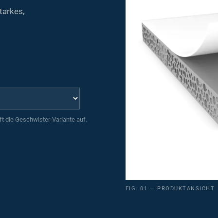
tarkes,
uft die Geschwister-Variante auf.
FIG. 01 — PRODUKTANSICHT