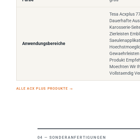
Tesa Acxplus 77
Dauerhafte Au
Karosserie-Seit
Zierleisten Emb
Saeulenapplika
Anwendungsbereiche
Hoechstmoeglic
Gewaehrleisten
Produkt Empfeh
Moechten Wir 
Vollstaendig Ve
ALLE ACX PLUS PRODUKTE
→
SONDERANFERTIGUNGEN