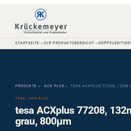
Skip to main navigation
Skip to main content
Skip to page footer
STARTSEITE
ZUR PRODUKTÜBERSICHT
DOPPELSEITIGE
PRODUKTE
ACX PLUS
TESA ACXPLUS 77208, 132M 
TESA · ACX PLUS
tesa ACXplus 77208, 132
grau, 800µm