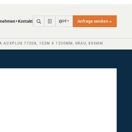
rnehmen
Kontakt
Anfrage senden
→
DE
▼
▼
A ACXPLUS 77208, 132M X 1200MM, GRAU, 800ΜM