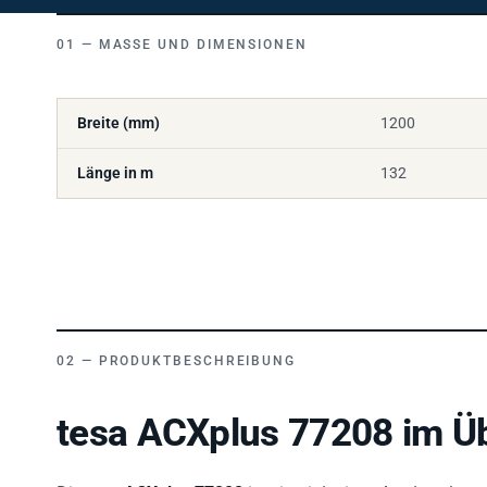
MASSE UND DIMENSIONEN
Breite (mm)
1200
Länge in m
132
PRODUKTBESCHREIBUNG
tesa ACXplus 77208 im Üb
Die
tesa ACXplus 77208
ist ein
einlagiges Acrylatscha