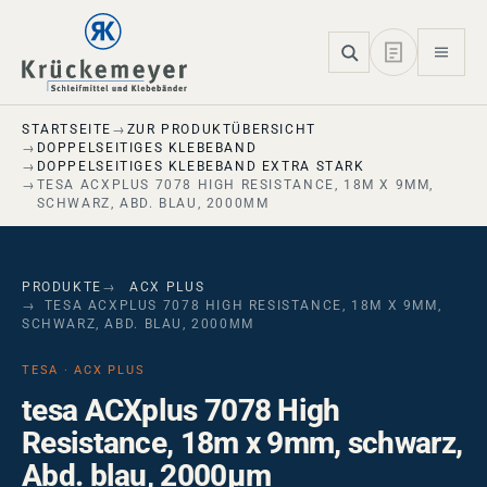
Skip to main navigation
Skip to main content
Skip to page footer
STARTSEITE
ZUR PRODUKTÜBERSICHT
DOPPELSEITIGES KLEBEBAND
DOPPELSEITIGES KLEBEBAND EXTRA STARK
TESA ACXPLUS 7078 HIGH RESISTANCE, 18M X 9MM,
SCHWARZ, ABD. BLAU, 2000ΜM
PRODUKTE
ACX PLUS
TESA ACXPLUS 7078 HIGH RESISTANCE, 18M X 9MM,
SCHWARZ, ABD. BLAU, 2000ΜM
TESA · ACX PLUS
tesa ACXplus 7078 High
Resistance, 18m x 9mm, schwarz,
Abd. blau, 2000µm