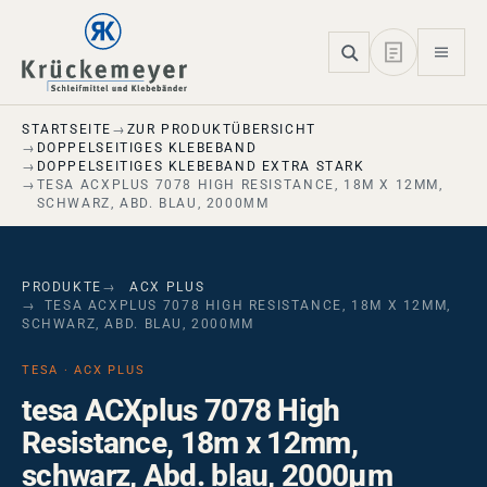
Skip to main navigation
Skip to main content
Skip to page footer
STARTSEITE
ZUR PRODUKTÜBERSICHT
DOPPELSEITIGES KLEBEBAND
DOPPELSEITIGES KLEBEBAND EXTRA STARK
TESA ACXPLUS 7078 HIGH RESISTANCE, 18M X 12MM,
SCHWARZ, ABD. BLAU, 2000ΜM
PRODUKTE
ACX PLUS
TESA ACXPLUS 7078 HIGH RESISTANCE, 18M X 12MM,
SCHWARZ, ABD. BLAU, 2000ΜM
TESA · ACX PLUS
tesa ACXplus 7078 High
Resistance, 18m x 12mm,
schwarz, Abd. blau, 2000µm