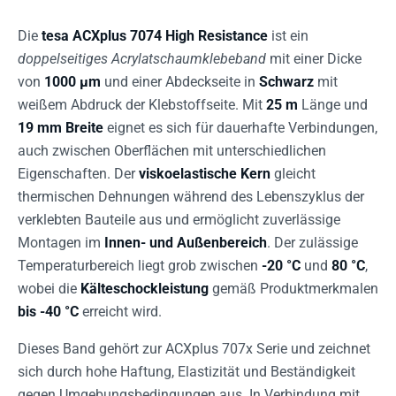
Die
tesa ACXplus 7074 High Resistance
ist ein
doppelseitiges Acrylatschaumklebeband
mit einer Dicke
von
1000 µm
und einer Abdeckseite in
Schwarz
mit
weißem Abdruck der Klebstoffseite. Mit
25 m
Länge und
19 mm Breite
eignet es sich für dauerhafte Verbindungen,
auch zwischen Oberflächen mit unterschiedlichen
Eigenschaften. Der
viskoelastische Kern
gleicht
thermischen Dehnungen während des Lebenszyklus der
verklebten Bauteile aus und ermöglicht zuverlässige
Montagen im
Innen- und Außenbereich
. Der zulässige
Temperaturbereich liegt grob zwischen
-20 °C
und
80 °C
,
wobei die
Kälteschockleistung
gemäß Produktmerkmalen
bis -40 °C
erreicht wird.
Dieses Band gehört zur ACXplus 707x Serie und zeichnet
sich durch hohe Haftung, Elastizität und Beständigkeit
gegen Umgebungsbedingungen aus. In Verbindung mit