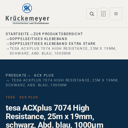
Skip to main navigation
Skip to main content
Skip to page footer
STARTSEITE
ZUR PRODUKTÜBERSICHT
DOPPELSEITIGES KLEBEBAND
DOPPELSEITIGES KLEBEBAND EXTRA STARK
TESA ACXPLUS 7074 HIGH RESISTANCE, 25M X 19MM,
SCHWARZ, ABD. BLAU, 1000ΜM
PRODUKTE
ACX PLUS
TESA ACXPLUS 7074 HIGH RESISTANCE, 25M X 19MM,
SCHWARZ, ABD. BLAU, 1000ΜM
TESA · ACX PLUS
tesa ACXplus 7074 High
Resistance, 25m x 19mm,
schwarz, Abd. blau, 1000µm