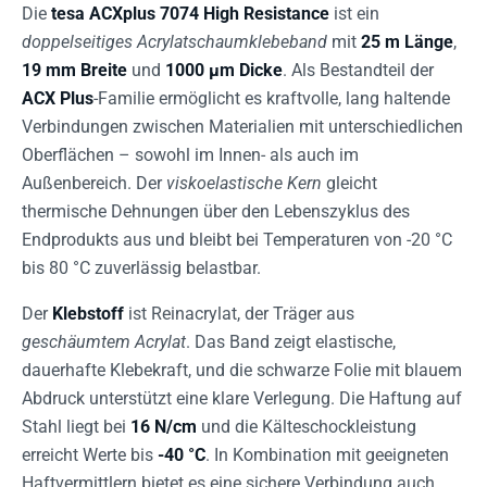
Die
tesa ACXplus 7074 High Resistance
ist ein
doppelseitiges Acrylatschaumklebeband
mit
25 m Länge
,
19 mm Breite
und
1000 µm Dicke
. Als Bestandteil der
ACX Plus
-Familie ermöglicht es kraftvolle, lang haltende
Verbindungen zwischen Materialien mit unterschiedlichen
Oberflächen – sowohl im Innen- als auch im
Außenbereich. Der
viskoelastische Kern
gleicht
thermische Dehnungen über den Lebenszyklus des
Endprodukts aus und bleibt bei Temperaturen von -20 °C
bis 80 °C zuverlässig belastbar.
Der
Klebstoff
ist Reinacrylat, der Träger aus
geschäumtem Acrylat
. Das Band zeigt elastische,
dauerhafte Klebekraft, und die schwarze Folie mit blauem
Abdruck unterstützt eine klare Verlegung. Die Haftung auf
Stahl liegt bei
16 N/cm
und die Kälteschockleistung
erreicht Werte bis
-40 °C
. In Kombination mit geeigneten
Haftvermittlern bietet es eine sichere Verbindung auch