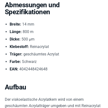
Abmessungen und
Spezifikationen
Breite:
14 mm
Länge:
800 m
Dicke:
500 µm
Klebestoff:
Reinacrylat
Träger:
geschäumtes Acrylat
Farbe:
Schwarz
EAN:
4042448424648
Aufbau
Der
viskoelastische Acrylatkern
wird von einem
geschäumten Acrylatträger
umgeben und mit Reinacrylat