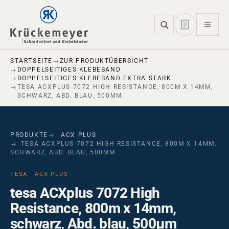
Skip to main navigation
Skip to main content
Skip to page footer
STARTSEITE
ZUR PRODUKTÜBERSICHT
DOPPELSEITIGES KLEBEBAND
DOPPELSEITIGES KLEBEBAND EXTRA STARK
TESA ACXPLUS 7072 HIGH RESISTANCE, 800M X 14MM,
SCHWARZ, ABD. BLAU, 500ΜM
PRODUKTE
ACX PLUS
TESA ACXPLUS 7072 HIGH RESISTANCE, 800M X 14MM,
SCHWARZ, ABD. BLAU, 500ΜM
TESA · ACX PLUS
tesa ACXplus 7072 High
Resistance, 800m x 14mm,
schwarz, Abd. blau, 500µm