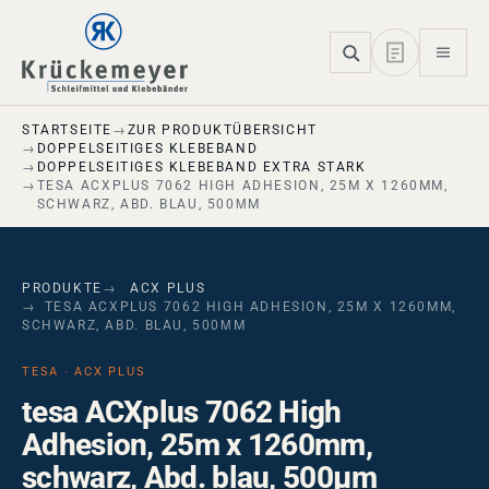
Skip to main navigation
Skip to main content
Skip to page footer
STARTSEITE
ZUR PRODUKTÜBERSICHT
DOPPELSEITIGES KLEBEBAND
DOPPELSEITIGES KLEBEBAND EXTRA STARK
TESA ACXPLUS 7062 HIGH ADHESION, 25M X 1260MM,
SCHWARZ, ABD. BLAU, 500ΜM
PRODUKTE
ACX PLUS
TESA ACXPLUS 7062 HIGH ADHESION, 25M X 1260MM,
SCHWARZ, ABD. BLAU, 500ΜM
TESA · ACX PLUS
tesa ACXplus 7062 High
Adhesion, 25m x 1260mm,
schwarz, Abd. blau, 500µm