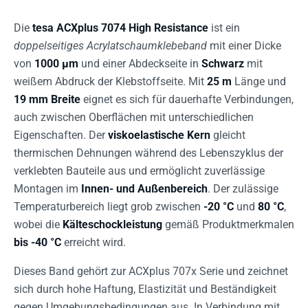
Die
tesa ACXplus 7074 High Resistance
ist ein
doppelseitiges Acrylatschaumklebeband
mit einer Dicke
von
1000 µm
und einer Abdeckseite in
Schwarz
mit
weißem Abdruck der Klebstoffseite. Mit
25 m
Länge und
19 mm Breite
eignet es sich für dauerhafte Verbindungen,
auch zwischen Oberflächen mit unterschiedlichen
Eigenschaften. Der
viskoelastische Kern
gleicht
thermischen Dehnungen während des Lebenszyklus der
verklebten Bauteile aus und ermöglicht zuverlässige
Montagen im
Innen- und Außenbereich
. Der zulässige
Temperaturbereich liegt grob zwischen
-20 °C
und
80 °C
,
wobei die
Kälteschockleistung
gemäß Produktmerkmalen
bis -40 °C
erreicht wird.
Dieses Band gehört zur ACXplus 707x Serie und zeichnet
sich durch hohe Haftung, Elastizität und Beständigkeit
gegen Umgebungsbedingungen aus. In Verbindung mit