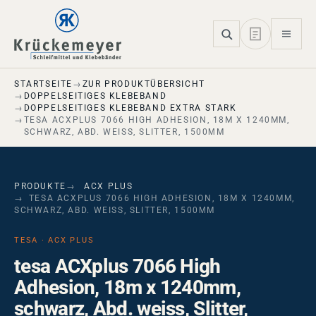
Skip to main navigation
Skip to main content
Skip to page footer
STARTSEITE
ZUR PRODUKTÜBERSICHT
DOPPELSEITIGES KLEBEBAND
DOPPELSEITIGES KLEBEBAND EXTRA STARK
TESA ACXPLUS 7066 HIGH ADHESION, 18M X 1240MM,
SCHWARZ, ABD. WEISS, SLITTER, 1500ΜM
PRODUKTE
ACX PLUS
TESA ACXPLUS 7066 HIGH ADHESION, 18M X 1240MM,
SCHWARZ, ABD. WEISS, SLITTER, 1500ΜM
TESA · ACX PLUS
tesa ACXplus 7066 High
Adhesion, 18m x 1240mm,
schwarz, Abd. weiss, Slitter,