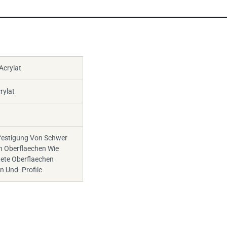
crylat
rylat
estigung Von Schwer
n Oberflaechen Wie
tete Oberflaechen
n Und -Profile