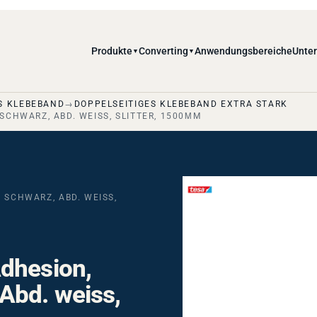
Produkte
Converting
Anwendungsbereiche
Unte
▼
▼
S KLEBEBAND
DOPPELSEITIGES KLEBEBAND EXTRA STARK
SCHWARZ, ABD. WEISS, SLITTER, 1500ΜM
 SCHWARZ, ABD. WEISS,
dhesion,
Abd. weiss,