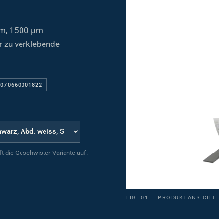
m, 1500 µm.
r zu verklebende
 070660001822
uft die Geschwister-Variante auf.
FIG. 01 — PRODUKTANSICHT