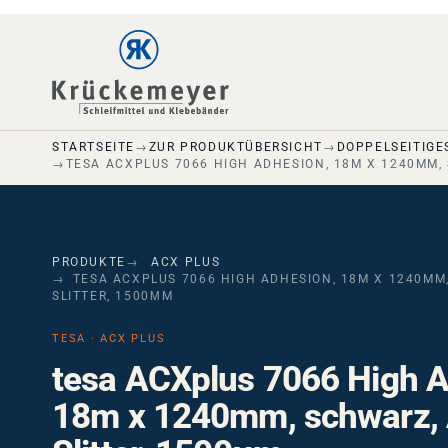
Skip to main navigation
Skip to main content
Skip to page footer
STARTSEITE
ZUR PRODUKTÜBERSICHT
DOPPELSEITIGE
TESA ACXPLUS 7066 HIGH ADHESION, 18M X 1240MM, 
PRODUKTE
ACX PLUS
TESA ACXPLUS 7066 HIGH ADHESION, 18M X 1240MM,
SLITTER, 1500ΜM
TESA · ACX PLUS
tesa ACXplus 7066 High A
18m x 1240mm, schwarz, 
Slitter, 1500µm