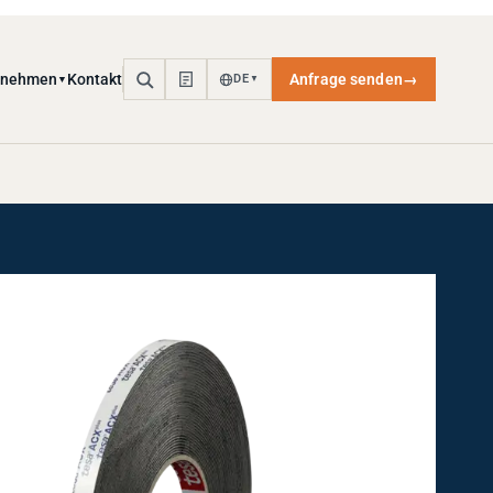
rnehmen
Kontakt
Anfrage senden
→
DE
▼
▼