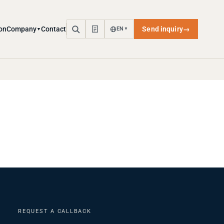
on
Company
Contact
Send inquiry
→
EN
▼
▼
REQUEST A CALLBACK