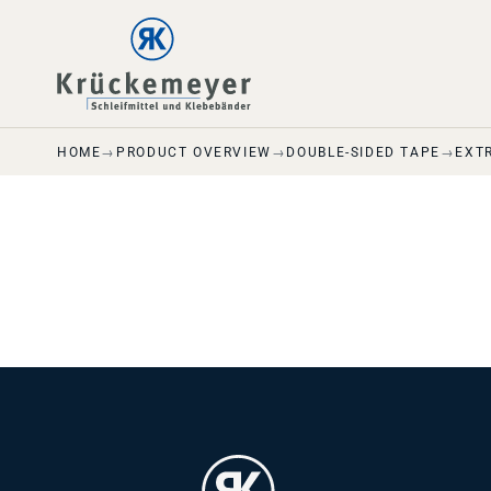
Skip to main navigation
Skip to main content
Skip to page footer
HOME
PRODUCT OVERVIEW
DOUBLE-SIDED TAPE
EXT