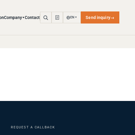
on
Company
Contact
Send inquiry
→
EN
▼
▼
REQUEST A CALLBACK