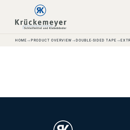
Skip to main navigation
Skip to main content
Skip to page footer
HOME
PRODUCT OVERVIEW
DOUBLE-SIDED TAPE
EXT