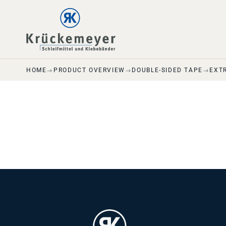
Skip to main navigation
Skip to main content
Skip to page footer
HOME
PRODUCT OVERVIEW
DOUBLE-SIDED TAPE
EXT