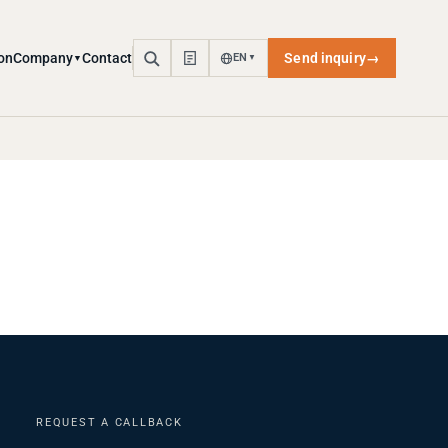
on
Company
Contact
Send inquiry
→
EN
▼
▼
REQUEST A CALLBACK