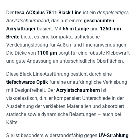
Der
tesa ACXplus 7811 Black Line
ist ein
doppelseitiges
Acrylatschaumband
, das auf einem
geschäumten
Acrylatträger
basiert. Mit
66 m Länge
und
1260 mm
Breite
bietet es eine kompakte, ästhetische
Verklebungslösung für Außen- und Innenanwendungen.
Die Dicke von
1100 µm
sorgt für eine robuste Klebewraft
und gute Anpassung an unterschiedliche Oberflächen.
Diese Black Line-Ausführung besticht durch eine
tiefschwarze Optik
für eine unaufdringliche Verklebung
mit Designfreiheit. Der
Acrylatschaumkern
ist
viskoelastisch, d.h. er kompensiert Unterschiede in der
Ausdehnung der verklebten Materialien und absorbiert
statische sowie dynamische Belastungen – auch bei
Kälte.
Sie ist besonders widerstandsfähig gegen
UV-Strahlung