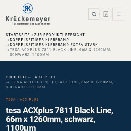
Skip to main navigation
Skip to main content
Skip to page footer
STARTSEITE
ZUR PRODUKTÜBERSICHT
DOPPELSEITIGES KLEBEBAND
DOPPELSEITIGES KLEBEBAND EXTRA STARK
TESA ACXPLUS 7811 BLACK LINE, 66M X 1260MM,
SCHWARZ, 1100ΜM
PRODUKTE
ACX PLUS
TESA ACXPLUS 7811 BLACK LINE, 66M X 1260MM,
SCHWARZ, 1100ΜM
TESA · ACX PLUS
tesa ACXplus 7811 Black Line,
66m x 1260mm, schwarz,
1100µm