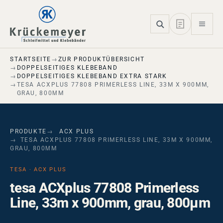
Skip to main navigation
Skip to main content
Skip to page footer
STARTSEITE
ZUR PRODUKTÜBERSICHT
DOPPELSEITIGES KLEBEBAND
DOPPELSEITIGES KLEBEBAND EXTRA STARK
TESA ACXPLUS 77808 PRIMERLESS LINE, 33M X 900MM,
GRAU, 800ΜM
PRODUKTE
ACX PLUS
TESA ACXPLUS 77808 PRIMERLESS LINE, 33M X 900MM,
GRAU, 800ΜM
TESA · ACX PLUS
tesa ACXplus 77808 Primerless
Line, 33m x 900mm, grau, 800µm