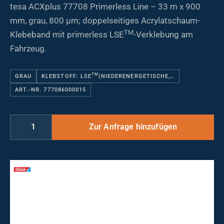
tesa ACXplus 77708 Primerless Line – 33 m x 900
mm, grau, 800 µm; doppelseitiges Acrylatschaum-
TM
Klebeband mit primerless LSE
-Verklebung am
Fahrzeug.
TM
GRAU
KLEBSTOFF: LSE
(NIEDERENERGETISCHE,…
ART.-NR. 777086000015