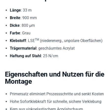
Länge
: 33 m
Breite
: 900 mm
Dicke
: 800 µm
Farbe
: Grau
TM
Klebstoff
: LSE
(niederenerg., unpolare Oberflächen)
Trägermaterial
: geschäumtes Acrylat
Haftung auf Stahl
: 25 N/cm
Eigenschaften und Nutzen für die
Montage
Primersatz eliminiert Prozessschritte und senkt Kosten
Hohe Sofortklebkraft für schnelle, sichere Verklebung
Kern aus viskoelastischem Acrylatschaum