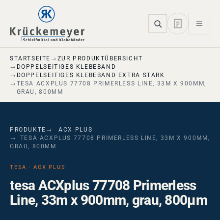
Skip to main navigation
Skip to main content
Skip to page footer
STARTSEITE
ZUR PRODUKTÜBERSICHT
DOPPELSEITIGES KLEBEBAND
DOPPELSEITIGES KLEBEBAND EXTRA STARK
TESA ACXPLUS 77708 PRIMERLESS LINE, 33M X 900MM,
GRAU, 800ΜM
PRODUKTE
ACX PLUS
TESA ACXPLUS 77708 PRIMERLESS LINE, 33M X 900MM,
GRAU, 800ΜM
TESA · ACX PLUS
tesa ACXplus 77708 Primerless
Line, 33m x 900mm, grau, 800µm