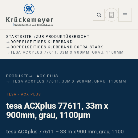
Skip to main navigation
Skip to main content
Skip to page footer
STARTSEITE
ZUR PRODUKTÜBERSICHT
DOPPELSEITIGES KLEBEBAND
DOPPELSEITIGES KLEBEBAND EXTRA STARK
TESA ACXPLUS 77611, 33M X 900MM, GRAU, 1100ΜM
PRODUKTE
ACX PLUS
TESA ACXPLUS 77611, 33M X 900MM, GRAU, 1100ΜM
TESA · ACX PLUS
tesa ACXplus 77611, 33m x
900mm, grau, 1100µm
tesa ACXplus 77611 – 33 m x 900 mm, grau, 1100