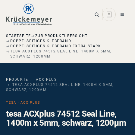
Skip to main navigation
Skip to main content
Skip to page footer
STARTSEITE
ZUR PRODUKTÜBERSICHT
DOPPELSEITIGES KLEBEBAND
DOPPELSEITIGES KLEBEBAND EXTRA STARK
TESA ACXPLUS 74512 SEAL LINE, 1400M X 5MM,
SCHWARZ, 1200ΜM
PRODUKTE
ACX PLUS
TESA ACXPLUS 74512 SEAL LINE, 1400M X 5MM,
SCHWARZ, 1200ΜM
TESA · ACX PLUS
tesa ACXplus 74512 Seal Line,
1400m x 5mm, schwarz, 1200µm