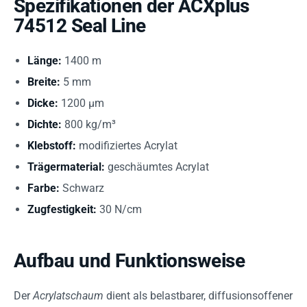
Spezifikationen der ACXplus
74512 Seal Line
Länge:
1400 m
Breite:
5 mm
Dicke:
1200 µm
Dichte:
800 kg/m³
Klebstoff:
modifiziertes Acrylat
Trägermaterial:
geschäumtes Acrylat
Farbe:
Schwarz
Zugfestigkeit:
30 N/cm
Aufbau und Funktionsweise
Der
Acrylatschaum
dient als belastbarer, diffusionsoffener