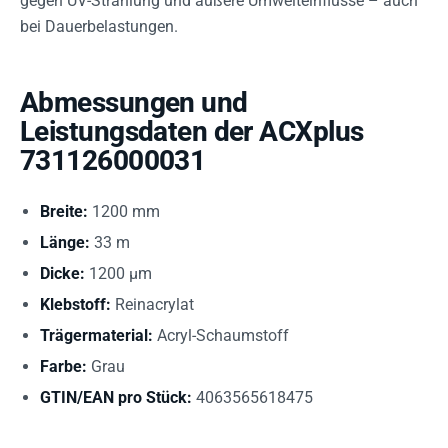
gegen UV-Strahlung und äußere Umwelteinflüsse – auch
bei Dauerbelastungen.
Abmessungen und
Leistungsdaten der ACXplus
731126000031
Breite:
1200 mm
Länge:
33 m
Dicke:
1200 µm
Klebstoff:
Reinacrylat
Trägermaterial:
Acryl-Schaumstoff
Farbe:
Grau
GTIN/EAN pro Stück:
4063565618475