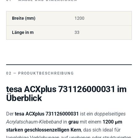
Breite (mm)
1200
Länge in m
33
PRODUKTBESCHREIBUNG
tesa ACXplus 731126000031 im
Überblick
Der
tesa ACXplus 731126000031
ist ein
doppelseitiges
Acrylatschaum-Klebeband
in
grau
mit einem
1200 µm
starken geschlossenzelligen Kern
, das sich ideal für
langlebige Verklebungen auf unebenen oder strukturierten