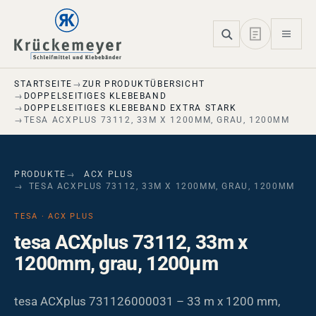
Skip to main navigation
Skip to main content
Skip to page footer
STARTSEITE
ZUR PRODUKTÜBERSICHT
DOPPELSEITIGES KLEBEBAND
DOPPELSEITIGES KLEBEBAND EXTRA STARK
TESA ACXPLUS 73112, 33M X 1200MM, GRAU, 1200ΜM
PRODUKTE
ACX PLUS
TESA ACXPLUS 73112, 33M X 1200MM, GRAU, 1200ΜM
TESA · ACX PLUS
tesa ACXplus 73112, 33m x
1200mm, grau, 1200µm
tesa ACXplus 731126000031 – 33 m x 1200 mm,