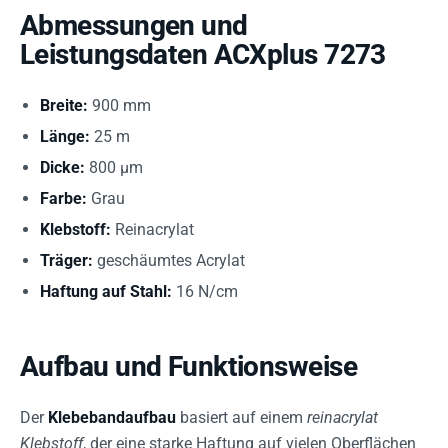
Abmessungen und
Leistungsdaten ACXplus 7273
Breite:
900 mm
Länge:
25 m
Dicke:
800 µm
Farbe:
Grau
Klebstoff:
Reinacrylat
Träger:
geschäumtes Acrylat
Haftung auf Stahl:
16 N/cm
Aufbau und Funktionsweise
Der
Klebebandaufbau
basiert auf einem
reinacrylat
Klebstoff
, der eine starke Haftung auf vielen Oberflächen