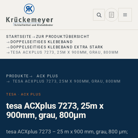
Skip to main navigation
Skip to main content
Skip to page footer
STARTSEITE
ZUR PRODUKTÜBERSICHT
DOPPELSEITIGES KLEBEBAND
DOPPELSEITIGES KLEBEBAND EXTRA STARK
TESA ACXPLUS 7273, 25M X 900MM, GRAU, 800ΜM
PRODUKTE
ACX PLUS
TESA ACXPLUS 7273, 25M X 900MM, GRAU, 800ΜM
TESA · ACX PLUS
tesa ACXplus 7273, 25m x
900mm, grau, 800µm
tesa ACXplus 7273 – 25 m x 900 mm, grau, 800 µm;