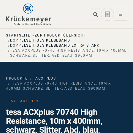
Skip to main navigation
Skip to main content
Skip to page footer
STARTSEITE
ZUR PRODUKTÜBERSICHT
DOPPELSEITIGES KLEBEBAND
DOPPELSEITIGES KLEBEBAND EXTRA STARK
TESA ACXPLUS 70740 HIGH RESISTANCE, 10M X 400MM,
SCHWARZ, SLITTER, ABD. BLAU, 3900ΜM
PRODUKTE
ACX PLUS
TESA ACXPLUS 70740 HIGH RESISTANCE, 10M X
400MM, SCHWARZ, SLITTER, ABD. BLAU, 3900ΜM
TESA · ACX PLUS
tesa ACXplus 70740 High
Resistance, 10m x 400mm,
schwarz, Slitter, Abd. blau,