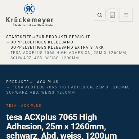
Skip to main navigation
Skip to main content
Skip to page footer
STARTSEITE
ZUR PRODUKTÜBERSICHT
DOPPELSEITIGES KLEBEBAND
DOPPELSEITIGES KLEBEBAND EXTRA STARK
TESA ACXPLUS 7065 HIGH ADHESION, 25M X 1260MM,
SCHWARZ, ABD. WEISS, 1200ΜM
PRODUKTE
ACX PLUS
TESA ACXPLUS 7065 HIGH ADHESION, 25M X 1260MM,
SCHWARZ, ABD. WEISS, 1200ΜM
TESA · ACX PLUS
tesa ACXplus 7065 High
Adhesion, 25m x 1260mm,
schwarz, Abd. weiss, 1200µm