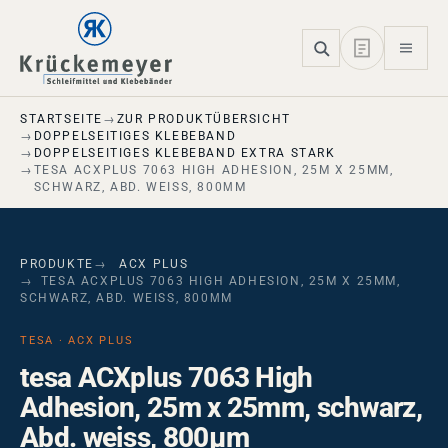
Skip to main navigation
Skip to main content
Skip to page footer
STARTSEITE
ZUR PRODUKTÜBERSICHT
DOPPELSEITIGES KLEBEBAND
DOPPELSEITIGES KLEBEBAND EXTRA STARK
TESA ACXPLUS 7063 HIGH ADHESION, 25M X 25MM,
SCHWARZ, ABD. WEISS, 800ΜM
PRODUKTE
ACX PLUS
TESA ACXPLUS 7063 HIGH ADHESION, 25M X 25MM,
SCHWARZ, ABD. WEISS, 800ΜM
TESA · ACX PLUS
tesa ACXplus 7063 High
Adhesion, 25m x 25mm, schwarz,
Abd. weiss, 800µm