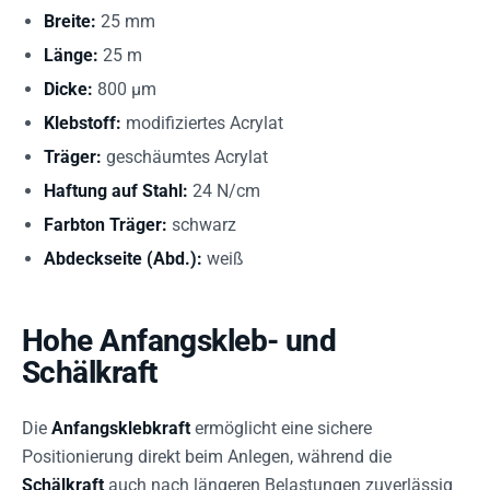
Breite:
25 mm
Länge:
25 m
Dicke:
800 µm
Klebstoff:
modifiziertes Acrylat
Träger:
geschäumtes Acrylat
Haftung auf Stahl:
24 N/cm
Farbton Träger:
schwarz
Abdeckseite (Abd.):
weiß
Hohe Anfangskleb- und
Schälkraft
Die
Anfangsklebkraft
ermöglicht eine sichere
Positionierung direkt beim Anlegen, während die
Schälkraft
auch nach längeren Belastungen zuverlässig