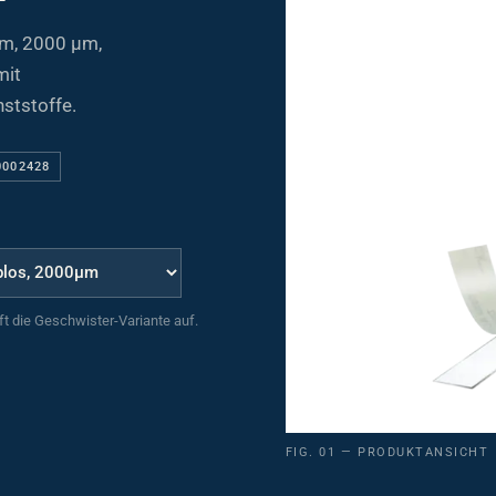
mm, 2000 µm,
mit
ststoffe.
0002428
uft die Geschwister-Variante auf.
FIG. 01 — PRODUKTANSICHT