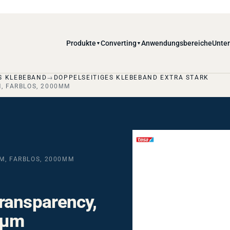
Produkte
Converting
Anwendungsbereiche
Unte
▼
▼
S KLEBEBAND
DOPPELSEITIGES KLEBEBAND EXTRA STARK
, FARBLOS, 2000ΜM
M, FARBLOS, 2000ΜM
ransparency,
0µm