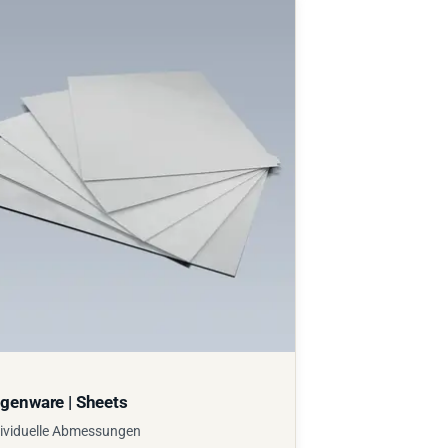
genware | Sheets
ividuelle Abmessungen