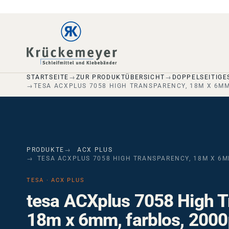
Skip to main navigation
Skip to main content
Skip to page footer
STARTSEITE
ZUR PRODUKTÜBERSICHT
DOPPELSEITIGE
TESA ACXPLUS 7058 HIGH TRANSPARENCY, 18M X 6MM
PRODUKTE
ACX PLUS
TESA ACXPLUS 7058 HIGH TRANSPARENCY, 18M X 6M
TESA · ACX PLUS
tesa ACXplus 7058 High T
18m x 6mm, farblos, 200