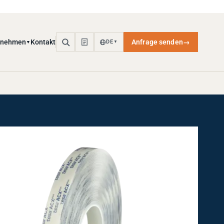
rnehmen
Kontakt
Anfrage senden
→
DE
▼
▼