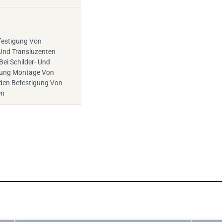
estigung Von
Und Transluzenten
Bei Schilder- Und
llung Montage Von
en Befestigung Von
en