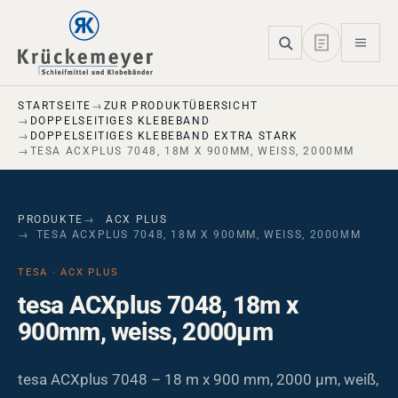
Skip to main navigation
Skip to main content
Skip to page footer
STARTSEITE
ZUR PRODUKTÜBERSICHT
DOPPELSEITIGES KLEBEBAND
DOPPELSEITIGES KLEBEBAND EXTRA STARK
TESA ACXPLUS 7048, 18M X 900MM, WEISS, 2000ΜM
PRODUKTE
ACX PLUS
TESA ACXPLUS 7048, 18M X 900MM, WEISS, 2000ΜM
TESA · ACX PLUS
tesa ACXplus 7048, 18m x
900mm, weiss, 2000µm
tesa ACXplus 7048 – 18 m x 900 mm, 2000 µm, weiß,