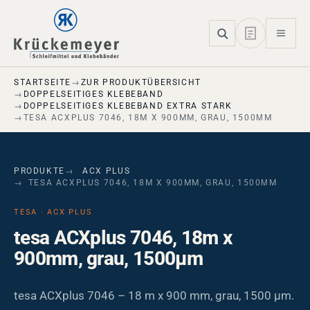
Skip to main navigation
Skip to main content
Skip to page footer
STARTSEITE
ZUR PRODUKTÜBERSICHT
DOPPELSEITIGES KLEBEBAND
DOPPELSEITIGES KLEBEBAND EXTRA STARK
TESA ACXPLUS 7046, 18M X 900MM, GRAU, 1500ΜM
PRODUKTE
ACX PLUS
TESA ACXPLUS 7046, 18M X 900MM, GRAU, 1500ΜM
TESA · ACX PLUS
tesa ACXplus 7046, 18m x
900mm, grau, 1500µm
tesa ACXplus 7046 – 18 m x 900 mm, grau, 1500 µm.