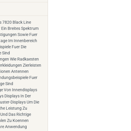
s 7820 Black Line
r Ein Breites Spektrum
tigungen Sowie Fuer
tage Im Innenbereich
piele Fuer Die
 Sind
ungen Wie Radkaesten
rkleidungen Zierleisten
tionen Antennen
dungsbeispiele Fuer
ge Sind
 Von Innendisplays
s Displays In Der
luster-Displays Um Die
he Leistung Zu
 Und Das Richtige
len Zu Koennen
Ihre Anwendung
 Der Verwendeten