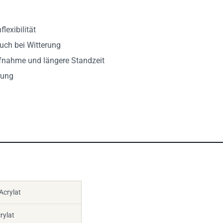
lexibilität
uch bei Witterung
fnahme und längere Standzeit
rung
crylat
rylat