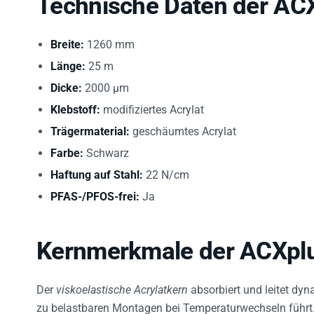
Breite:
1260 mm
Länge:
25 m
Dicke:
2000 µm
Klebstoff:
modifiziertes Acrylat
Trägermaterial:
geschäumtes Acrylat
Farbe:
Schwarz
Haftung auf Stahl:
22 N/cm
PFAS-/PFOS-frei:
Ja
Kernmerkmale der ACXplu
Der
viskoelastische Acrylatkern
absorbiert und leitet dyn
zu belastbaren Montagen bei Temperaturwechseln führt