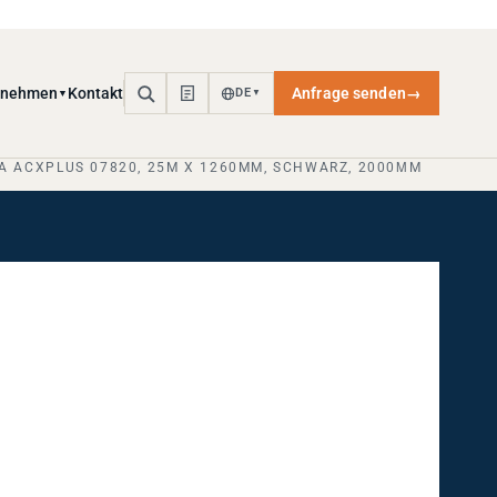
rnehmen
Kontakt
Anfrage senden
→
DE
▼
▼
A ACXPLUS 07820, 25M X 1260MM, SCHWARZ, 2000ΜM