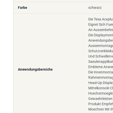
Farbe
schwarz
Die Tesa Acxplu
Eignet Sich Fue
An Aussenbefes
Die Displaymon
Anwendungsbeis
Aussenmontage
Schutzverkleid
Und Schwellerve
Saeulenapplika
Embleme Anwen
Anwendungsbereiche
Die Innenmonta
Rahmenmontage
Head-Up-Display
Mittelkonsole C
Hoechstmoeglic
Gewaehrleisten
Produkt Empfeh
Moechten Wir 
Einschliesslich