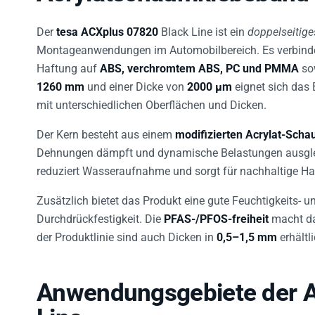
Der
tesa ACXplus 07820
Black Line ist ein
doppelseitig
Montageanwendungen im Automobilbereich. Es verbindet 
Haftung auf
ABS, verchromtem ABS, PC und PMMA
sow
1260 mm
und einer Dicke von
2000 µm
eignet sich das 
mit unterschiedlichen Oberflächen und Dicken.
Der Kern besteht aus einem
modifizierten Acrylat-Sch
Dehnungen dämpft und dynamische Belastungen ausgle
reduziert Wasseraufnahme und sorgt für nachhaltige H
Zusätzlich bietet das Produkt eine gute Feuchtigkeits- u
Durchdrückfestigkeit. Die
PFAS-/PFOS-freiheit
macht da
der Produktlinie sind auch Dicken in
0,5–1,5 mm
erhältli
Anwendungsgebiete der 
Line