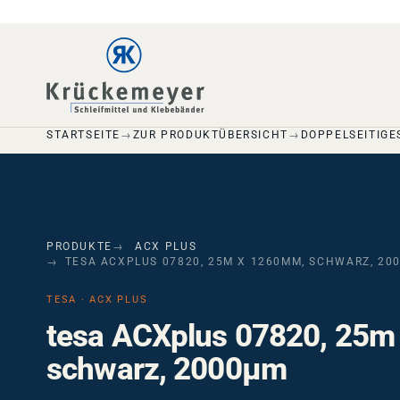
Skip to main navigation
Skip to main content
Skip to page footer
STARTSEITE
ZUR PRODUKTÜBERSICHT
DOPPELSEITIGE
PRODUKTE
ACX PLUS
TESA ACXPLUS 07820, 25M X 1260MM, SCHWARZ, 20
TESA · ACX PLUS
tesa ACXplus 07820, 25m
schwarz, 2000µm