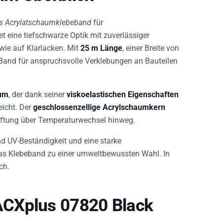
es Acrylatschaumklebeband
für
eine tiefschwarze Optik mit zuverlässiger
ie auf Klarlacken. Mit
25 m Länge
, einer Breite von
Band für anspruchsvolle Verklebungen an Bauteilen
aum
, der dank seiner
viskoelastischen Eigenschaften
icht. Der
geschlossenzellige Acrylschaumkern
aftung über Temperaturwechsel hinweg.
nd UV-Beständigkeit und eine starke
s Klebeband zu einer umweltbewussten Wahl. In
ch.
ACXplus 07820 Black