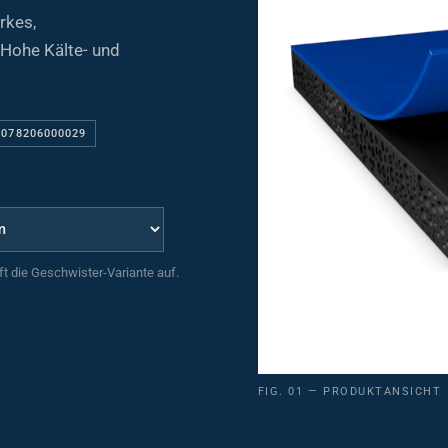
rkes,
Hohe Kälte- und
 078206000029
uft die Geschwister-Variante auf.
FIG. 01 — PRODUKTANSICHT