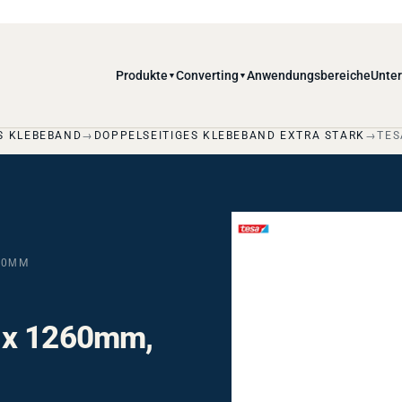
Produkte
Converting
Anwendungsbereiche
Unte
▼
▼
S KLEBEBAND
DOPPELSEITIGES KLEBEBAND EXTRA STARK
TES
00ΜM
 x 1260mm,