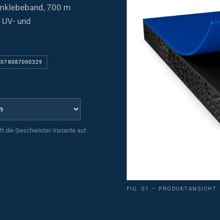
umklebeband, 700 m
 UV- und
 078087000329
uft die Geschwister-Variante auf.
FIG. 01 — PRODUKTANSICHT