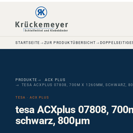
Skip to main navigation
Skip to main content
Skip to page footer
STARTSEITE
ZUR PRODUKTÜBERSICHT
DOPPELSEITIGE
PRODUKTE
ACX PLUS
TESA ACXPLUS 07808, 700M X 1260MM, SCHWARZ, 8
TESA · ACX PLUS
tesa ACXplus 07808, 700
schwarz, 800µm