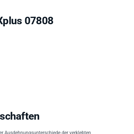
Xplus 07808
nschaften
der Ausdehnungsunterschiede der verklebten