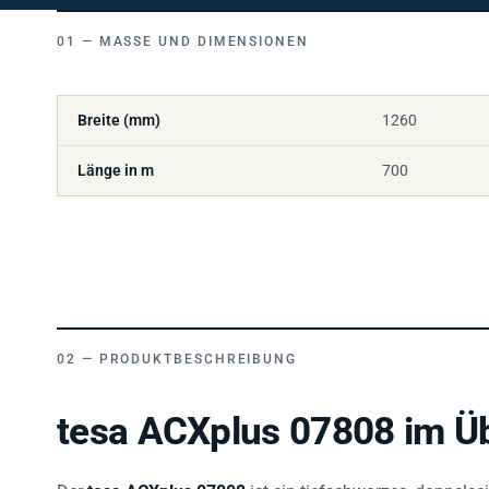
MASSE UND DIMENSIONEN
Breite (mm)
1260
Länge in m
700
PRODUKTBESCHREIBUNG
tesa ACXplus 07808 im Üb
Der
tesa ACXplus 07808
ist ein tiefschwarzes, doppels