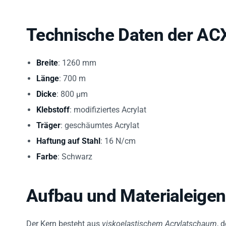
Technische Daten der AC
Breite
: 1260 mm
Länge
: 700 m
Dicke
: 800 µm
Klebstoff
: modifiziertes Acrylat
Träger
: geschäumtes Acrylat
Haftung auf Stahl
: 16 N/cm
Farbe
: Schwarz
Aufbau und Materialeige
Der Kern besteht aus
viskoelastischem Acrylatschaum
, 