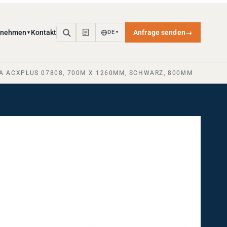
rnehmen
Kontakt
Anfrage senden
→
DE
▼
▼
A ACXPLUS 07808, 700M X 1260MM, SCHWARZ, 800ΜM