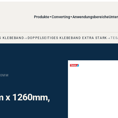
Produkte
Converting
Anwendungsbereiche
Unte
▼
▼
S KLEBEBAND
DOPPELSEITIGES KLEBEBAND EXTRA STARK
TES
00ΜM
m x 1260mm,