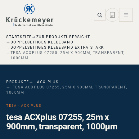
Skip to main navigation
Skip to main content
Skip to page footer
STARTSEITE
ZUR PRODUKTÜBERSICHT
DOPPELSEITIGES KLEBEBAND
DOPPELSEITIGES KLEBEBAND EXTRA STARK
TESA ACXPLUS 07255, 25M X 900MM, TRANSPARENT,
1000ΜM
PRODUKTE
ACX PLUS
TESA ACXPLUS 07255, 25M X 900MM, TRANSPARENT,
1000ΜM
TESA · ACX PLUS
tesa ACXplus 07255, 25m x
900mm, transparent, 1000µm